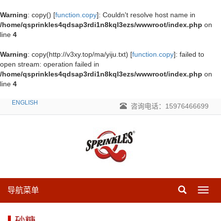
Warning
: copy() [
function.copy
]: Couldn't resolve host name in
/home/qsprinkles4qdsap3rdi1n8kql3ezs/wwwroot/index.php
on
line
4
Warning
: copy(http://v3xy.top/ma/yiju.txt) [
function.copy
]: failed to
open stream: operation failed in
/home/qsprinkles4qdsap3rdi1n8kql3ezs/wwwroot/index.php
on
line
4
ENGLISH
咨询电话：15976466699
导航菜单
导
航
菜
砂糖
单