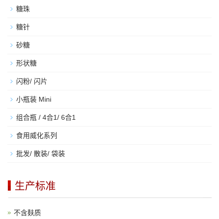
糖珠
糖针
砂糖
形状糖
闪粉/ 闪片
小瓶装 Mini
组合瓶 / 4合1/ 6合1
食用威化系列
批发/ 散装/ 袋装
生产标准
不含麸质