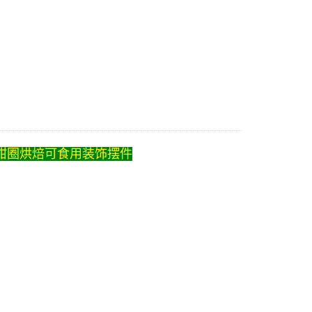
甜甜圈烘焙可食用装饰摆件