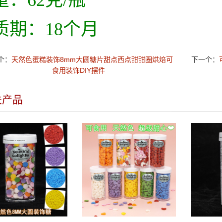
重：62克/瓶
质期：18个月
个：
天然色蛋糕装饰8mm大圆糖片甜点西点甜甜圈烘焙可
下一个：
食用装饰DIY摆件
关产品