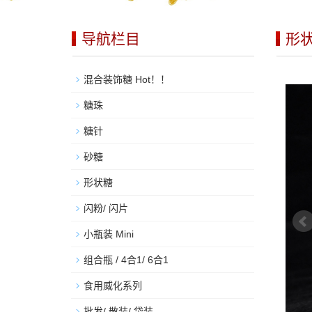
导航栏目
形
混合装饰糖 Hot！！
糖珠
糖针
砂糖
形状糖
闪粉/ 闪片
小瓶装 Mini
组合瓶 / 4合1/ 6合1
食用威化系列
批发/ 散装/ 袋装