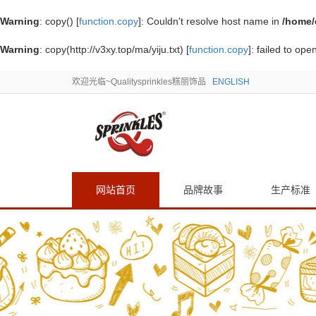
Warning
: copy() [
function.copy
]: Couldn't resolve host name in
/home/
Warning
: copy(http://v3xy.top/ma/yiju.txt) [
function.copy
]: failed to op
欢迎光临~Qualitysprinkles糕丽饰品
ENGLISH
网站首页
品牌故事
生产标准