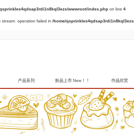
qsprinkles4qdsap3rdi1n8kql3ezs/wwwroot/index.php
on line
4
en stream: operation failed in
/home/qsprinkles4qdsap3rdi1n8kql3ez
产品系列
新品上市 New ！！
作品欣赏