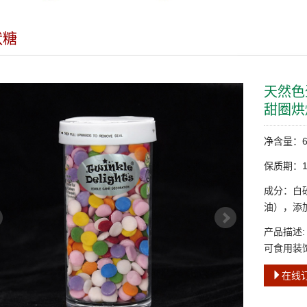
状糖
天然色
甜圈烘
净含量：6
保质期：1
成分：白
油），添
产品描述
可食用装
在线