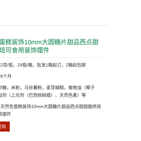
蛋糕装饰10mm大圆糖片甜品西点甜
焙可食用装饰摆件
2克/瓶，24瓶/箱，批发1箱起订，2箱起包邮
8个月
砂糖，米粉，马铃薯粉，麦芽糊精，植物油（椰子
加剂（上光剂（巴西棕榈蜡）、天然色素）等
: 天然色蛋糕装饰10mm大圆糖片甜品西点甜甜圈烘焙
饰摆件
订购