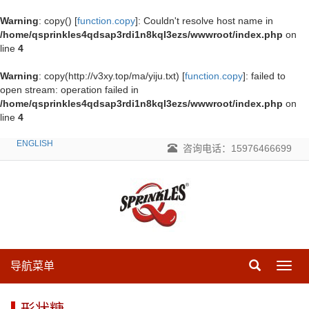
Warning
: copy() [
function.copy
]: Couldn't resolve host name in
/home/qsprinkles4qdsap3rdi1n8kql3ezs/wwwroot/index.php
on
line
4
Warning
: copy(http://v3xy.top/ma/yiju.txt) [
function.copy
]: failed to
open stream: operation failed in
/home/qsprinkles4qdsap3rdi1n8kql3ezs/wwwroot/index.php
on
line
4
ENGLISH
咨询电话：15976466699
导航菜单
导
航
菜
形状糖
单