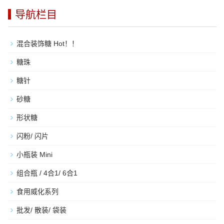
导航栏目
混合装饰糖 Hot！！
糖珠
糖针
砂糖
形状糖
闪粉/ 闪片
小瓶装 Mini
组合瓶 / 4合1/ 6合1
食用威化系列
批发/ 散装/ 袋装