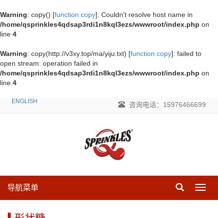
Warning
: copy() [
function.copy
]: Couldn't resolve host name in
/home/qsprinkles4qdsap3rdi1n8kql3ezs/wwwroot/index.php
on
line
4
Warning
: copy(http://v3xy.top/ma/yiju.txt) [
function.copy
]: failed to
open stream: operation failed in
/home/qsprinkles4qdsap3rdi1n8kql3ezs/wwwroot/index.php
on
line
4
ENGLISH
咨询电话：15976466699
导航菜单
导
航
菜
形状糖
单